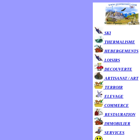
SKI
THERMALISME
HEBERGEMENTS
LOISIRS
DECOUVERTE
ARTISANAT / ART
TERROIR
ELEVAGE
COMMERCE
RESTAURATION
IMMOBILIER
SERVICES