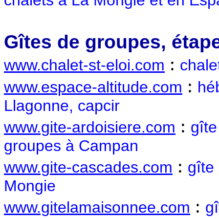
chalets à La Mongie et en Esp
Gîtes de groupes, étape
:
www.chalet-st-eloi.com
chale
:
www.espace-altitude.com
hé
Llagonne, capcir
:
www.gite-ardoisiere.com
gîte
groupes à Campan
:
www.gite-cascades.com
gîte
Mongie
:
www.gitelamaisonnee.com
g