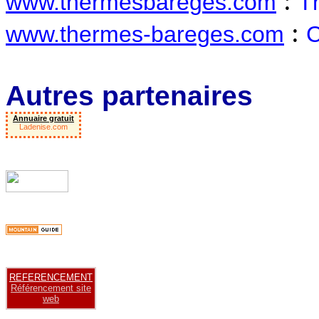
:
www.thermesbareges.com
T
:
www.thermes-bareges.com
C
Autres partenaires
Annuaire gratuit
Ladenise.com
REFERENCEMENT
Référencement site
web