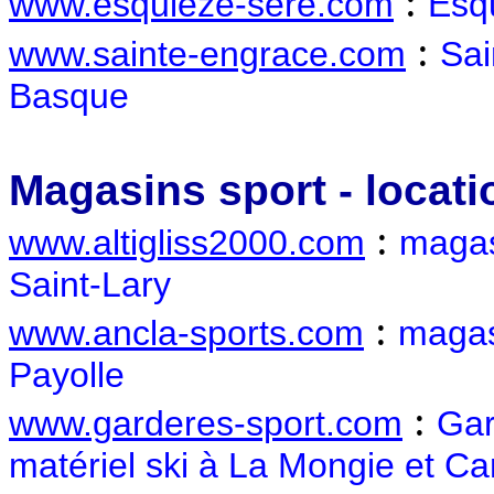
:
www.esquieze-sere.com
Esqu
:
www.sainte-engrace.com
Sai
Basque
Magasins sport - locati
:
www.altigliss2000.com
magasi
Saint-Lary
:
www.ancla-sports.com
magasi
Payolle
:
www.garderes-sport.com
Gar
matériel ski à La Mongie et 