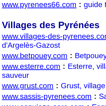
:
www.pyrenees66.com
guide 
Villages des Pyrénées
www.villages-des-pyrenees.c
d'Argelès-Gazost
:
www.betpouey.com
Betpouey
:
www.esterre.com
Esterre, vi
sauveur
:
www.grust.com
Grust, villag
:
www.sassis-pyrenees.com
Sa