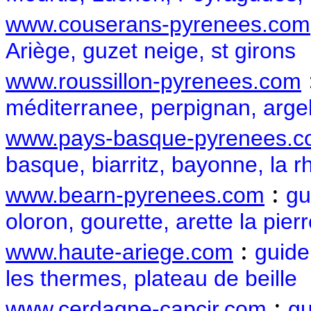
www.couserans-pyrenees.com
Ariège, guzet neige, st girons
www.roussillon-pyrenees.com
méditerranee, perpignan, arge
www.pays-basque-pyrenees.
basque, biarritz, bayonne, la 
:
www.bearn-pyrenees.com
gu
oloron, gourette, arette la pier
:
www.haute-ariege.com
guide
les thermes, plateau de beille
:
www.cerdagne-capcir.com
gu