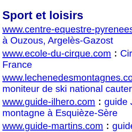
Sport et loisirs
www.centre-equestre-pyrenee
à Ouzous, Argelès-Gazost
:
www.ecole-du-cirque.com
Ci
France
www.lechenedesmontagnes.c
moniteur de ski national caute
:
www.guide-ilhero.com
guide 
montagne à Esquièze-Sère
:
www.guide-martins.com
guid