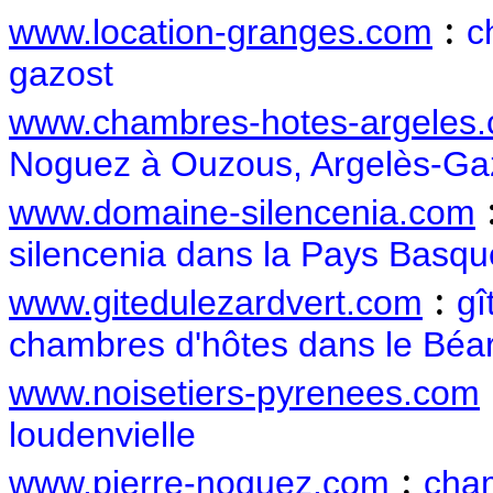
:
www.location-granges.com
c
gazost
www.chambres-hotes-argeles
Noguez à Ouzous, Argelès-Ga
www.domaine-silencenia.com
silencenia dans la Pays Basqu
:
www.gitedulezardvert.com
gî
chambres d'hôtes dans le Béa
www.noisetiers-pyrenees.com
loudenvielle
:
www.pierre-noguez.com
cham