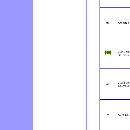
nc
Argel�s
Luz Sain
Sauveur
Luz Sain
nc
Sauveur
**
Aure-Lou