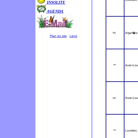
INSOLITE
AGENDA
nc
Argel�s
Plan du site
-
Liens
**
Aure-Lou
nc
Aure-Lou
**
Lourdes