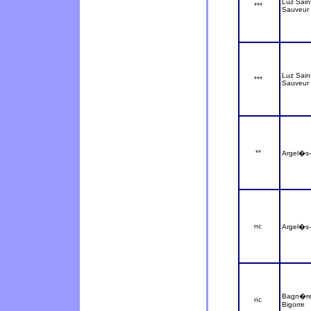
Luz Sain
***
Sauveur
Luz Sain
***
Sauveur
**
Argel�s
nc
Argel�s
Bagn�re
nc
Bigorre