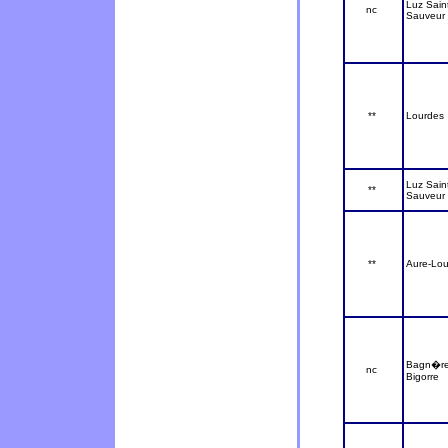
Luz Sain
nc
Sauveur
**
Lourdes
Luz Sain
**
Sauveur
**
Aure-Lou
Bagn�re
nc
Bigorre