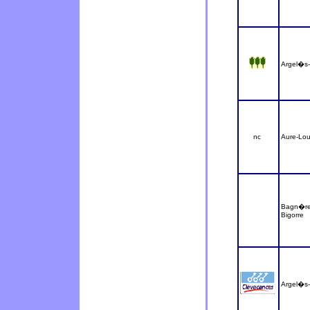
Argel�s
nc
Aure-Lou
Bagn�re
Bigorre
Argel�s