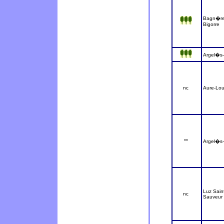
Bagn�re
Bigorre
Argel�s
nc
Aure-Lou
**
Argel�s
Luz Sain
nc
Sauveur