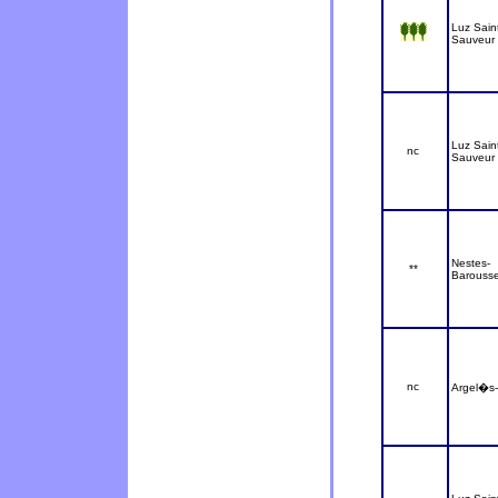
Luz Sain
Sauveur
Luz Sain
nc
Sauveur
Nestes-
**
Barouss
nc
Argel�s