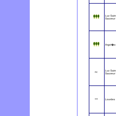
Luz Sain
Sauveur
Argel�s
Luz Sain
nc
Sauveur
***
Lourdes