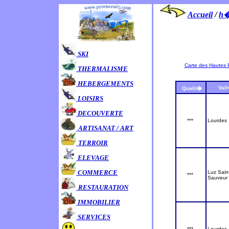
Accueil
/
h�
SKI
Carte des Hautes
THERMALISME
HEBERGEMENTS
Val
Qualit�
LOISIRS
DECOUVERTE
***
Lourdes
ARTISANAT / ART
TERROIR
ELEVAGE
COMMERCE
Luz Sain
***
Sauveur
RESTAURATION
IMMOBILIER
SERVICES
***
Lourdes